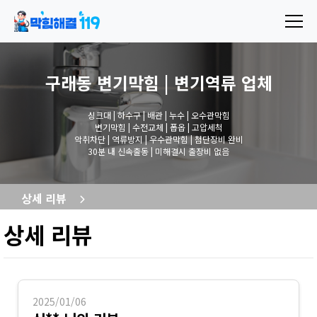
구래동 변기막힘 | 변기역류
업체
싱크대 | 하수구 | 배관 | 누수 | 오수관막힘
변기막힘 | 수전교체 | 폽옵 | 고압세척
악취차단 | 역류방지 | 우수관막힘 | 첨단장비 완비
30분 내 신속출동 | 미해결시 출장비 없음
상세 리뷰
상세 리뷰
2025/01/06